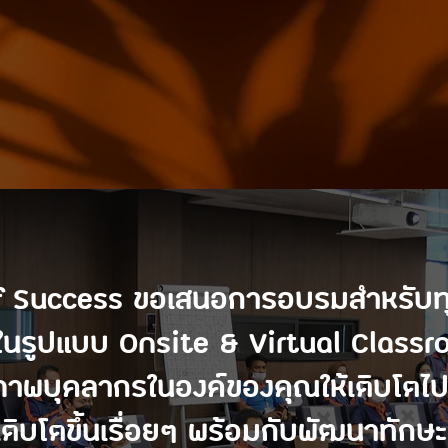
f Success ขอเสนอการอบรมสำหรับท
้งในรูปแบบ Onsite & Virtual Class
ภาพบุคลากรในองค์ของคุณให้เติบโตไ
งเติบโตขึ้นเรื่อยๆ พร้อมกับพัฒนาทักษะท