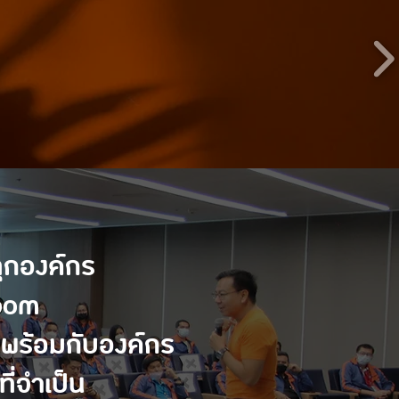
ุกองค์กร
room
ปพร้อมกับองค์กร
ี่จำเป็น