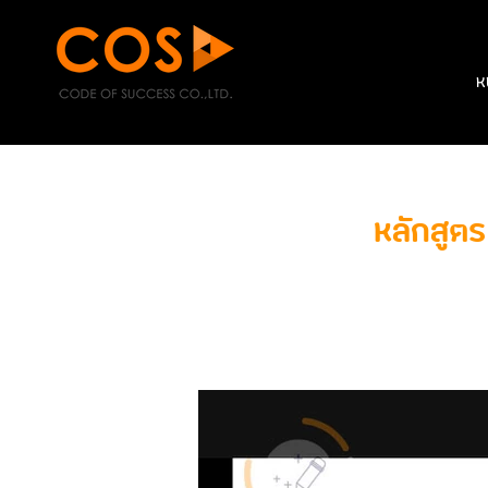
ห
หลักสูต